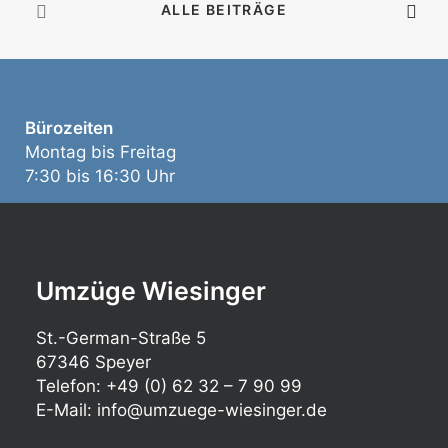
ALLE BEITRÄGE
Umzug melden wird Pflicht
Bürozeiten
– ab Juni 2025
Montag bis Freitag
Ab Juni 2025 gilt: Wer umzieht, muss
7:30 bis 16:30 Uhr
seinen Umzug rechtzeitig den
Stadtwerken melden – sonst drohen
Verzögerungen bei Strom, Gas und
Wasser. Was jetzt zu beachten ist.
Umzüge Wiesinger
St.-German-Straße 5
67346 Speyer
Telefon: +49 (0) 62 32 – 7 90 99
E-Mail:
info@umzuege-wiesinger.de