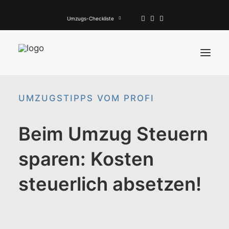
Umzugs-Checkliste
UMZUGSTIPPS VOM PROFI
Privatumzüge
Gewerbliche Umzüge
Beim Umzug Steuern
Alle Leistungen
sparen: Kosten
Mehr
steuerlich absetzen!
KONTAKT