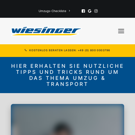
Umzugs-Checkliste
KOSTENLOS BERATEN LASSEN: +49 (0) 800 0003796
Privatumzüge
HIER ERHALTEN SIE NUTZLICHE
TIPPS UND TRICKS RUND UM
Gewerbliche Umzüge
DAS THEMA UMZUG &
Alle Leistungen
TRANSPORT
Mehr
KONTAKT